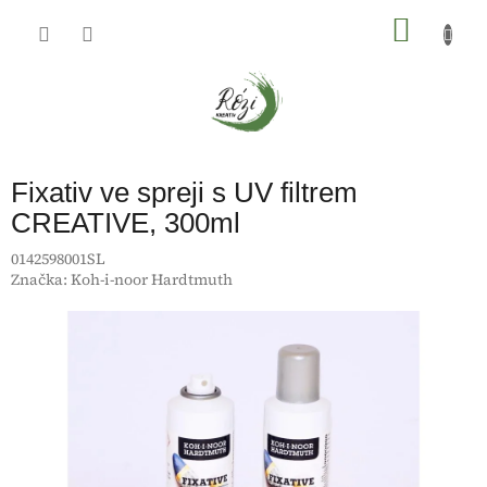
Přejít
na
NÁKU
obsah
KOŠÍK
Fixativ ve spreji s UV filtrem
CREATIVE, 300ml
0142598001SL
Značka:
Koh-i-noor Hardtmuth