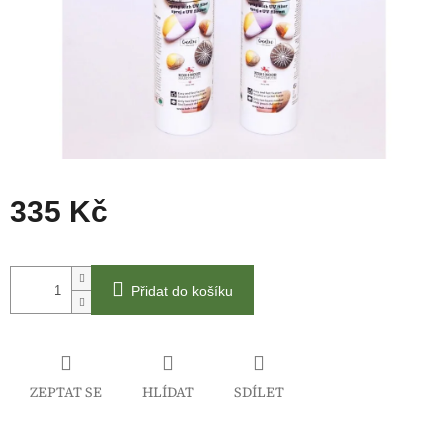
335 Kč
Měrná
cena:
Přidat do košíku
ZEPTAT SE
HLÍDAT
SDÍLET