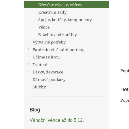
n
Dřevěné výseky, výřezy
e
Kreativní sady
l
Špejle, kolíčky, komponenty
Věnce
Zažehlovací korálky
Výtvarné potřeby
Papírnictví, školní potřeby
Učíme se hrou
Tvoření
Pop
Dárky, dekorace
Dárkové poukazy
Služby
Det
Popi
Blog
Vánoční věnce až do 5.12.