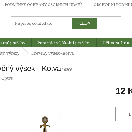
PODMÍNKY OCHRANY OSOBNÍCH ÚDAJŮ
OBCHODNÍ PODMÍ
HLEDAT
arné potřeby
Papírnictví, školní potřeby
Učíme se hrou
ky, výřezy
Dřevěný výsek - Kotva
ěný výsek - Kotva
10206
:
Optys
12 
Měrná
cena: