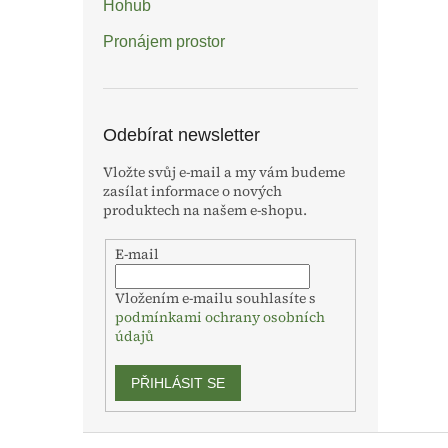
Hohub
Pronájem prostor
Odebírat newsletter
Vložte svůj e-mail a my vám budeme
zasílat informace o nových
produktech na našem e-shopu.
E-mail
Vložením e-mailu souhlasíte s
podmínkami ochrany osobních
údajů
PŘIHLÁSIT SE
Z