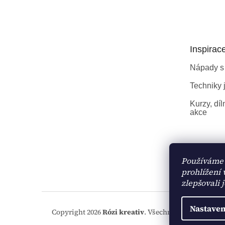
á
p
a
t
Inspirac
í
Nápady s
Techniky j
Kurzy, díl
akce
Používáme 
prohlížení
zlepšovali 
Nastaven
Copyright 2026
Rózi kreativ
. Všechna práva vyhraze