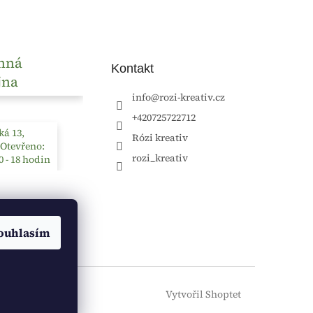
nná
Kontakt
jna
info
@
rozi-kreativ.cz
+420725722712
á 13,
Rózi kreativ
 Otevřeno:
rozi_kreativ
0 - 18 hodin
ouhlasím
Vytvořil Shoptet