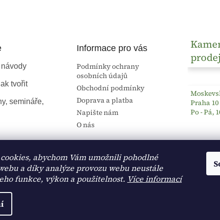
Kame
e
Informace pro vás
prode
Podmínky ochrany
 návody
osobních údajů
ak tvořit
Obchodní podmínky
Moskevsk
Doprava a platba
ny, semináře,
Praha 10
Po - Pá, 1
Napište nám
O nás
cookies, abychom Vám umožnili pohodlné
S
 webu a díky analýze provozu webu neustále
jeho funkce, výkon a použitelnost.
Více informací
í
na.