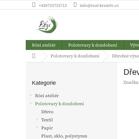
Přejít
+420725722712
info@rozi-kreativ.cz
na
obsah
Rózi ateliér
Polotovary k dozdobení
Výtv
Domů
Polotovary k dozdobení
Dřevěné výse
P
Dřev
o
Přeskočit
s
Značka
kategorie
Kategorie
t
r
Rózi ateliér
a
Polotovary k dozdobení
n
Dřevo
n
í
Textil
p
Papír
a
Plast, sklo, polystyren