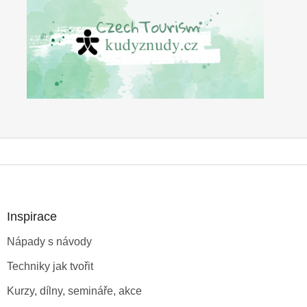
Z
á
p
a
Inspirace
t
Nápady s návody
í
Techniky jak tvořit
Kurzy, dílny, semináře, akce