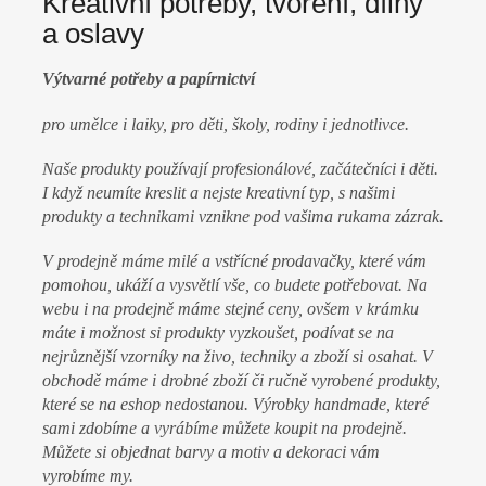
Kreativní potřeby, tvoření, dílny
l
a oslavy
n
y
Výtvarné
potřeby a papírnictví
a
pro umělce i laiky, pro děti, školy, rodiny i jednotlivce.
o
s
Naše produkty používají profesionálové, začátečníci i děti.
I když neumíte kreslit a nejste kreativní typ, s našimi
l
produkty a technikami vznikne pod vašima rukama zázrak.
a
v
V prodejně máme milé a vstřícné prodavačky, které vám
pomohou, ukáží a vysvětlí vše, co budete potřebovat.
Na
y
webu i na prodejně máme stejné ceny, ovšem v krámku
máte i možnost si produkty vyzkoušet, podívat se na
nejrůznější vzorníky na živo, techniky a zboží si osahat. V
obchodě máme i drobné zboží či ručně vyrobené produkty,
které se na eshop nedostanou. Výrobky handmade, které
sami zdobíme a vyrábíme můžete koupit na prodejně.
Můžete si objednat barvy a motiv a dekoraci vám
vyrobíme my.