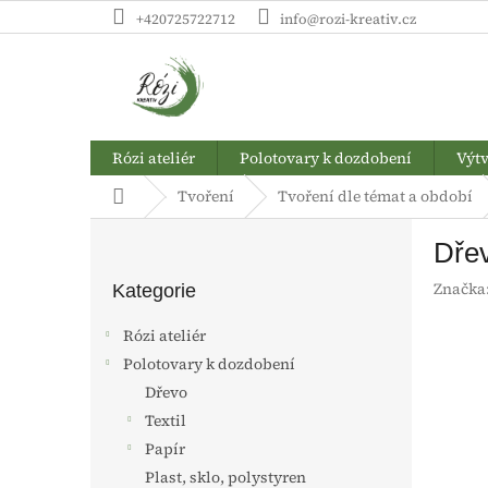
Přejít
+420725722712
info@rozi-kreativ.cz
na
obsah
Rózi ateliér
Polotovary k dozdobení
Výtv
Domů
Tvoření
Tvoření dle témat a období
P
Dřev
o
Přeskočit
s
Značka
kategorie
Kategorie
t
r
Rózi ateliér
a
Polotovary k dozdobení
n
Dřevo
n
í
Textil
p
Papír
a
Plast, sklo, polystyren