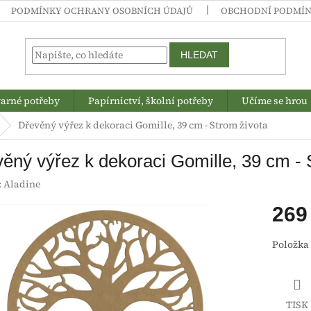
PODMÍNKY OCHRANY OSOBNÍCH ÚDAJŮ
OBCHODNÍ PODMÍ
HLEDAT
arné potřeby
Papírnictví, školní potřeby
Učíme se hrou
Dřevěný výřez k dekoraci Gomille, 39 cm - Strom života
ěný výřez k dekoraci Gomille, 39 cm - 
:
Aladine
269
Měrná
Položka
cena:
TISK