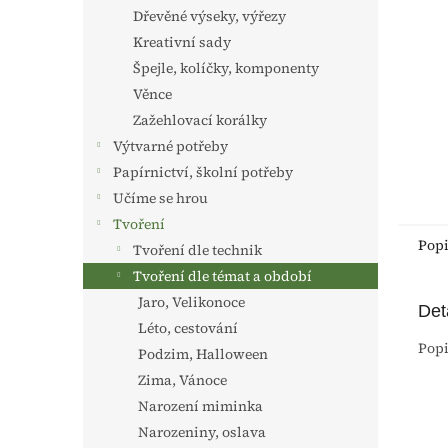
n
Dřevěné výseky, výřezy
e
Kreativní sady
l
Špejle, kolíčky, komponenty
Věnce
Zažehlovací korálky
Výtvarné potřeby
Papírnictví, školní potřeby
Učíme se hrou
Tvoření
Pop
Tvoření dle technik
Tvoření dle témat a období
Jaro, Velikonoce
Det
Léto, cestování
Popi
Podzim, Halloween
Zima, Vánoce
Narození miminka
Narozeniny, oslava