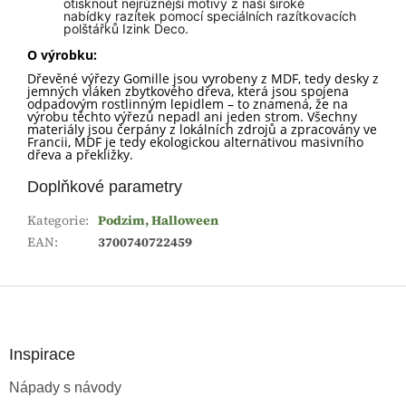
otisknout nejrůznější motivy z naší široké
nabídky
razítek
pomocí speciálních
razítkovacích
polštářků Izink Deco
.
O výrobku:
Dřevěné výřezy Gomille jsou vyrobeny z MDF, tedy desky z
jemných vláken zbytkového dřeva, která jsou spojena
odpadovým rostlinným lepidlem – to znamená, že na
výrobu těchto výřezů nepadl ani jeden strom. Všechny
materiály jsou čerpány z lokálních zdrojů a zpracovány ve
Francii, MDF je tedy ekologickou alternativou masivního
dřeva a překližky.
Doplňkové parametry
Kategorie
:
Podzim, Halloween
EAN
:
3700740722459
Z
á
p
a
Inspirace
t
Nápady s návody
í