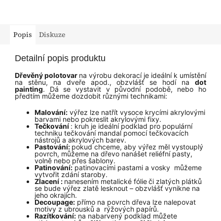
Popis
Diskuze
Detailní popis produktu
Dřevěný polotovar
na výrobu dekorací je ideální k umístění
na stěnu, na dveře apod., obzvlášť se hodí na
dot
painting
. Dá se vystavit v původní podobě, nebo ho
předtím můžeme dozdobit různými technikami:
Malování:
výřez lze natřít vysoce krycími akrylovými
barvami nebo pokreslit akrylovými fixy.
Tečkování
: kruh je ideální podklad pro populární
techniku tečkování mandal pomocí tečkovacích
nástrojů
a akrylových barev.
Pastování:
pokud chceme, aby výřez měl vystouplý
povrch, můžeme na dřevo nanášet reliéfní pasty,
volně nebo přes
šablony
.
Patinování:
patinovacími
pastami a vosky
můžeme
vytvořit zdání staroby.
Zlacení
:
nanesením metalické fólie
či zlatých plátků
se bude výřez zlatě lesknout – obzvlášť vynikne na
jeho okrajích.
Decoupage:
přímo na povrch dřeva lze nalepovat
motivy z ubrousků a
rýžových papírů
.
Razítkování:
na nabarvený podklad můžete