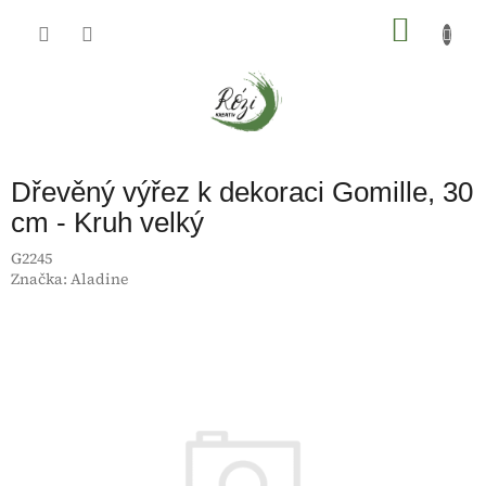
Přejít
na
NÁKU
obsah
KOŠÍK
Dřevěný výřez k dekoraci Gomille, 30
cm - Kruh velký
G2245
Značka:
Aladine