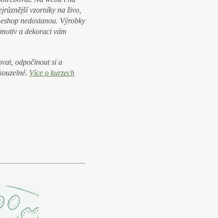
různější vzorníky na živo,
a eshop nedostanou. Výrobky
 motiv a dekoraci vám
vat, odpočinout si a
 kouzelné.
Více o kurzech