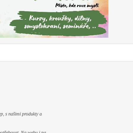
typ, s našimi produkty a
potřebovat.
Na webu i na