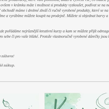
ovšem v krámku máte i možnost si produkty vyzkoušet, podívat se na nej
 V obchodě máme i drobné zboží či ručně vyrobené produkty, které se n
me a vyrábíme můžete koupit na prodejně. Můžete si objednat barvy a
e pořádáme nejrůznější kreativní kurzy a kam se můžete přijít odreago
pro sebe či pro vaše blízké. Protože vlastnoručně vyrobené dárečky jsou
e zábava!
́š nákup.