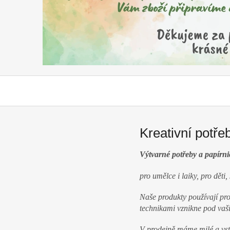
o
t
ř
e
b
y
,
t
v
o
Kreativní potřeb
ř
Výtvarné
potřeby a papírni
e
n
pro umělce i laiky, pro děti,
í
Naše produkty používají prof
,
technikami vznikne pod va
d
V prodejně máme milé a vst