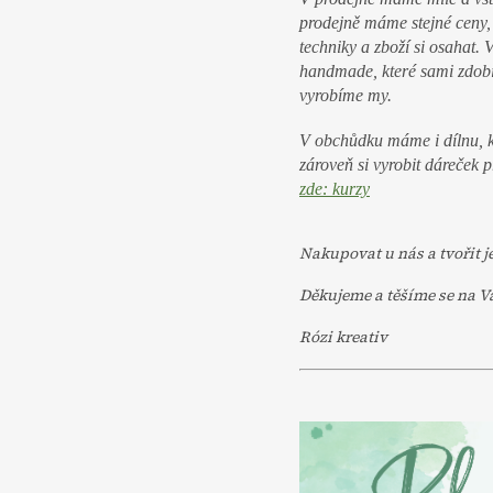
í
prodejně máme stejné ceny, 
l
techniky a zboží si osahat.
n
handmade, které sami zdobí
y
vyrobíme my.
a
V obchůdku máme i dílnu, kd
o
zároveň si vyrobit dáreček 
s
zde: kurzy
l
a
Nakupovat u nás a tvořit j
v
Děkujeme a těšíme se na Va
y
Rózi kreativ