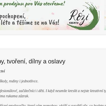
y, tvoření, dílny a oslavy
ctví
 školy, rodiny i jednotlivce.
esionálové, začátečníci i děti. I když neumíte kreslit a nejste kreativní 
šima rukama zázrak.
řícné prodavačky, které vám pomohou, ukáží a vysvětlí vše, co budete 