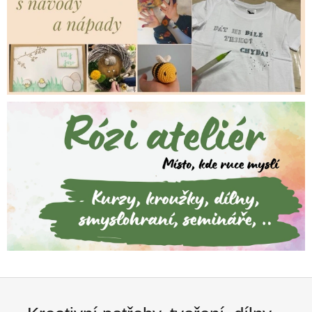
t
ř
e
b
y
,
t
v
o
ř
e
n
í
,
d
í