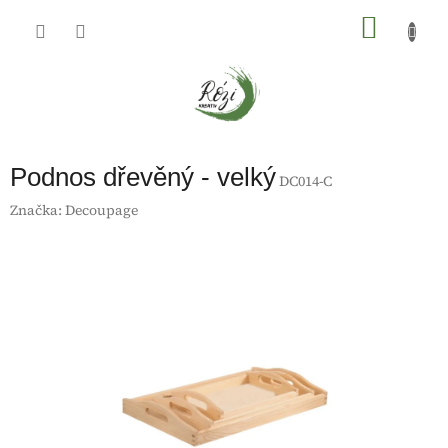
Přejít
na
NÁKU
obsah
KOŠÍK
Podnos dřevěný - velký
DC014-C
Značka:
Decoupage