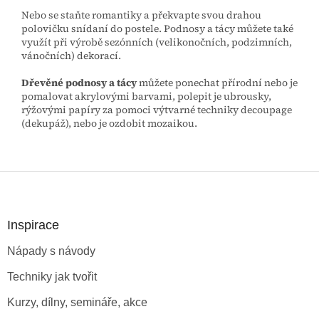
Nebo se staňte romantiky a překvapte svou drahou
polovičku snídaní do postele. Podnosy a tácy můžete také
využít při výrobě sezónních (velikonočních, podzimních,
vánočních) dekorací.
Dřevěné podnosy a tácy
můžete ponechat přírodní nebo je
pomalovat akrylovými barvami, polepit je ubrousky,
rýžovými papíry za pomoci výtvarné techniky decoupage
(dekupáž), nebo je ozdobit mozaikou.
Z
á
p
a
Inspirace
t
Nápady s návody
í
Techniky jak tvořit
Kurzy, dílny, semináře, akce