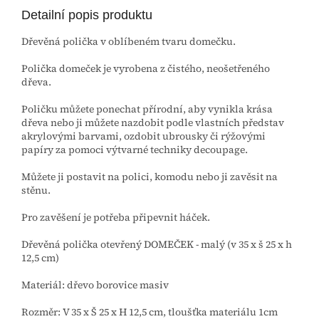
Detailní popis produktu
Dřevěná polička v oblíbeném tvaru domečku.
Polička domeček je vyrobena z čistého, neošetřeného
dřeva.
Poličku můžete ponechat přírodní, aby vynikla krása
dřeva nebo ji můžete nazdobit podle vlastních představ
akrylovými barvami, ozdobit ubrousky či rýžovými
papíry za pomoci výtvarné techniky decoupage.
Můžete ji postavit na polici, komodu nebo ji zavěsit na
stěnu.
Pro zavěšení je potřeba připevnit háček.
Dřevěná polička otevřený DOMEČEK - malý (v 35 x š 25 x h
12,5 cm)
Materiál: dřevo borovice masiv
Rozměr: V 35 x Š 25 x H 12,5 cm, tloušťka materiálu 1cm