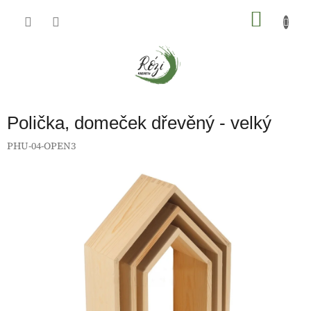
Přejít
na
NÁKU
obsah
KOŠÍK
Polička, domeček dřevěný - velký
PHU-04-OPEN3