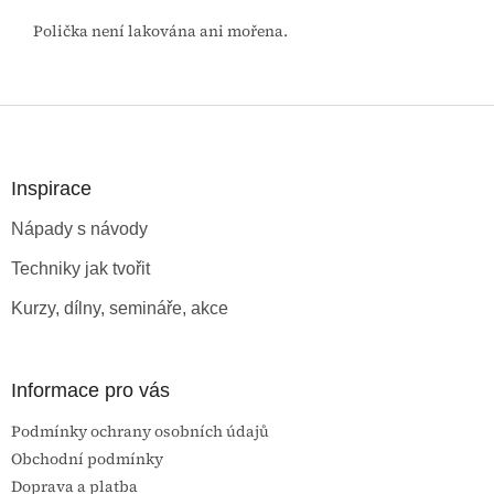
Polička není lakována ani mořena.
Z
á
p
a
Inspirace
t
Nápady s návody
í
Techniky jak tvořit
Kurzy, dílny, semináře, akce
Informace pro vás
Podmínky ochrany osobních údajů
Obchodní podmínky
Doprava a platba