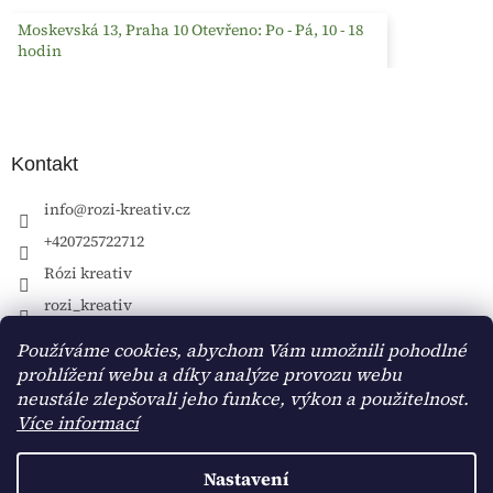
Moskevská 13, Praha 10 Otevřeno: Po - Pá, 10 - 18
hodin
Kontakt
info
@
rozi-kreativ.cz
+420725722712
Rózi kreativ
rozi_kreativ
Používáme cookies, abychom Vám umožnili pohodlné
prohlížení webu a díky analýze provozu webu
neustále zlepšovali jeho funkce, výkon a použitelnost.
Více informací
Nastavení
Vytvořil Shoptet