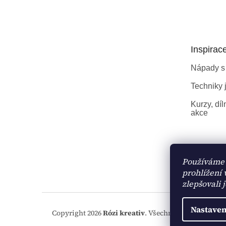
á
p
a
t
Inspirac
í
Nápady s
Techniky j
Kurzy, díl
akce
Používáme 
prohlížení
zlepšovali 
Nastaven
Copyright 2026
Rózi kreativ
. Všechna práva vyhraze