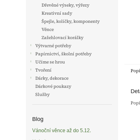
n
Dřevěné výseky, výřezy
e
Kreativní sady
l
Špejle, kolíčky, komponenty
Věnce
Zažehlovací korálky
Výtvarné potřeby
Papírnictví, školní potřeby
Učíme se hrou
Tvoření
Pop
Dárky, dekorace
Dárkové poukazy
Det
Služby
Popi
Blog
Vánoční věnce až do 5.12.