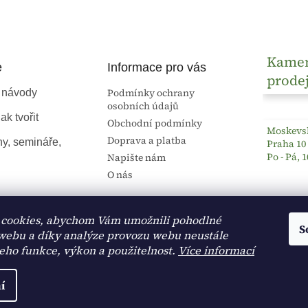
Kame
e
Informace pro vás
prode
Podmínky ochrany
 návody
osobních údajů
ak tvořit
Obchodní podmínky
Moskevsk
Doprava a platba
ny, semináře,
Praha 10
Po - Pá, 1
Napište nám
O nás
cookies, abychom Vám umožnili pohodlné
S
 webu a díky analýze provozu webu neustále
jeho funkce, výkon a použitelnost.
Více informací
í
na.