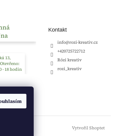
nná
Kontakt
jna
info
@
rozi-kreativ.cz
+420725722712
á 13,
Rózi kreativ
 Otevřeno:
rozi_kreativ
0 - 18 hodin
ouhlasím
Vytvořil Shoptet