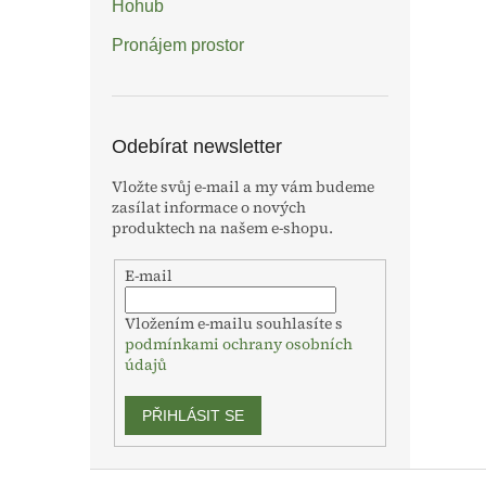
Hohub
Pronájem prostor
Odebírat newsletter
Vložte svůj e-mail a my vám budeme
zasílat informace o nových
produktech na našem e-shopu.
E-mail
Vložením e-mailu souhlasíte s
podmínkami ochrany osobních
údajů
PŘIHLÁSIT SE
Z