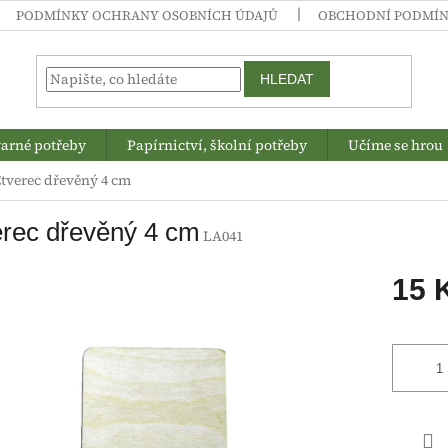
PODMÍNKY OCHRANY OSOBNÍCH ÚDAJŮ
OBCHODNÍ PODMÍ
HLEDAT
arné potřeby
Papírnictví, školní potřeby
Učíme se hrou
tverec dřevěný 4 cm
rec dřevěný 4 cm
LA041
15 
Měrná
cena: