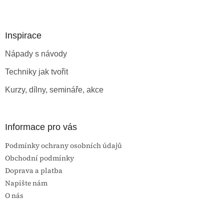
Z
á
p
a
Inspirace
t
Nápady s návody
í
Techniky jak tvořit
Kurzy, dílny, semináře, akce
Informace pro vás
Podmínky ochrany osobních údajů
Obchodní podmínky
Doprava a platba
Napište nám
O nás