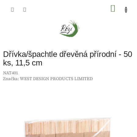
Přejít
na
NÁKU
obsah
KOŠÍK
Dřívka/špachtle dřevěná přírodní - 50
ks, 11,5 cm
NAT401
Značka:
WEST DESIGN PRODUCTS LIMITED