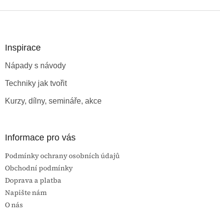
Z
á
p
a
Inspirace
t
Nápady s návody
í
Techniky jak tvořit
Kurzy, dílny, semináře, akce
Informace pro vás
Podmínky ochrany osobních údajů
Obchodní podmínky
Doprava a platba
Napište nám
O nás