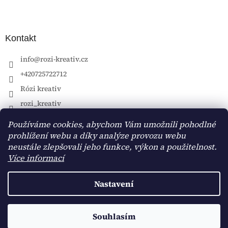
Kontakt
info
@
rozi-kreativ.cz
+420725722712
Rózi kreativ
rozi_kreativ
Používáme cookies, abychom Vám umožnili pohodlné
prohlížení webu a díky analýze provozu webu
neustále zlepšovali jeho funkce, výkon a použitelnost.
Více informací
Nastavení
Vytvořil Shoptet
Souhlasím
Copyright 2026
Rózi kreativ
. Všechna práva vyhrazena.