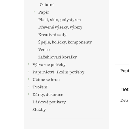
n
Ostatní
e
Papír
l
Plast, sklo, polystyren
Dřevěné výseky, výřezy
Kreativní sady
Špejle, kolíčky, komponenty
Věnce
Zažehlovací korálky
Výtvarné potřeby
Pop
Papírnictví, školní potřeby
Učíme se hrou
Tvoření
Det
Dárky, dekorace
Děts
Dárkové poukazy
Služby