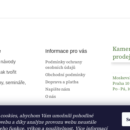
Kame
e
Informace pro vás
prode
Podmínky ochrany
 návody
osobních údajů
ak tvořit
Obchodní podmínky
Moskevsk
Doprava a platba
ny, semináře,
Praha 10
Po - Pá, 1
Napište nám
O nás
cookies, abychom Vám umožnili pohodlné
S
 webu a díky analýze provozu webu neustále
jeho funkce, výkon a použitelnost.
Více informací