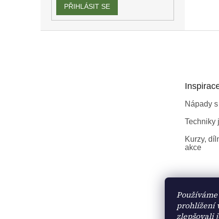
PŘIHLÁSIT SE
Z
á
p
a
t
Inspirac
í
Nápady s
Techniky j
Kurzy, díl
akce
Používáme 
prohlížení
zlepšovali 