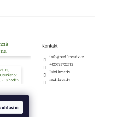
nná
Kontakt
jna
info
@
rozi-kreativ.cz
+420725722712
á 13,
Rózi kreativ
 Otevřeno:
rozi_kreativ
0 - 18 hodin
ouhlasím