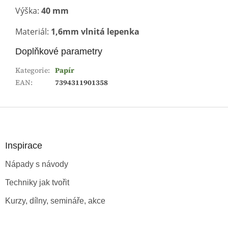
Výška:
40 mm
Materiál:
1,6mm vlnitá lepenka
Doplňkové parametry
Kategorie
:
Papír
EAN
:
7394311901358
Z
á
p
a
Inspirace
t
Nápady s návody
í
Techniky jak tvořit
Kurzy, dílny, semináře, akce