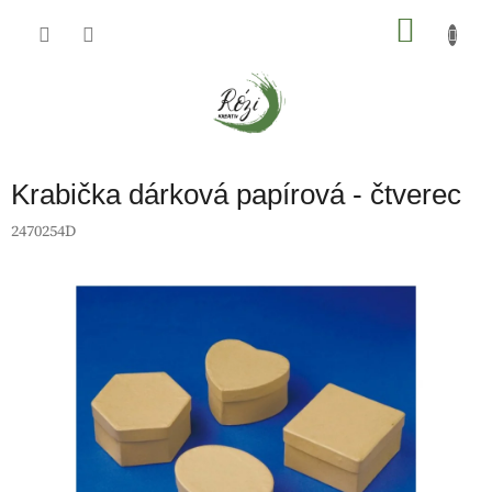
Přejít
na
NÁKU
obsah
KOŠÍK
Krabička dárková papírová - čtverec
2470254D