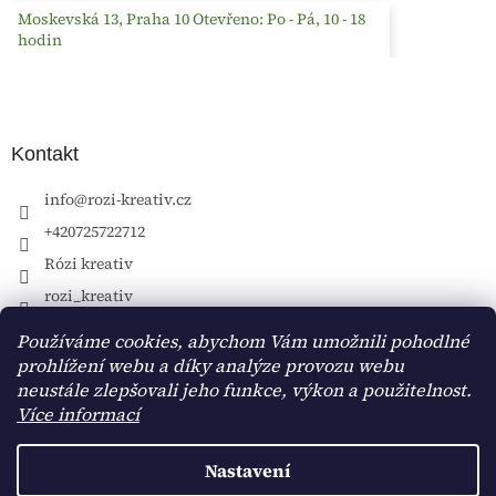
Moskevská 13, Praha 10 Otevřeno: Po - Pá, 10 - 18
hodin
Kontakt
info
@
rozi-kreativ.cz
+420725722712
Rózi kreativ
rozi_kreativ
Používáme cookies, abychom Vám umožnili pohodlné
prohlížení webu a díky analýze provozu webu
neustále zlepšovali jeho funkce, výkon a použitelnost.
Více informací
Nastavení
Vytvořil Shoptet