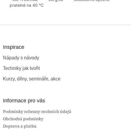
pratelné na 40 °C
Z
á
p
a
Inspirace
t
Nápady s návody
í
Techniky jak tvořit
Kurzy, dílny, semináře, akce
Informace pro vás
Podmínky ochrany osobních údajů
Obchodní podmínky
Doprava a platba