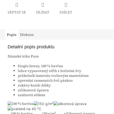
ZEPTAT SE
HLÍDAT
SDÍLET
Popis
Diskuze
Detailní popis produktu
Dámské triko Pure
Single Jersey, 100 % bavlna
lehce vypasovaný střih s bočními švy
průkrčník lemován vrchovým materiálem
zpevnění ramenních švů páskou
rukávy kratší délky
silikonová úprava
saténová etiketa
100 % bavlna 150 g/m² silikonová úprava