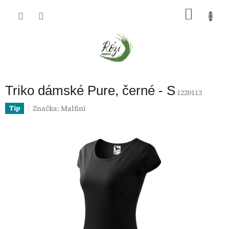
Přejít
na
NÁKU
obsah
KOŠÍK
Triko dámské Pure, černé - S
1220113
Značka:
Malfini
Tip