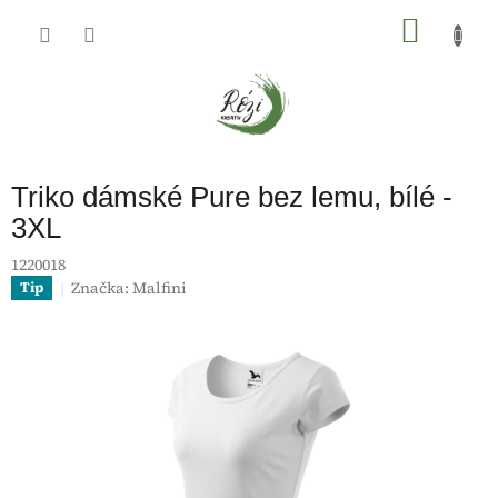
Přejít
na
NÁKU
obsah
KOŠÍK
Triko dámské Pure bez lemu, bílé -
3XL
1220018
Značka:
Malfini
Tip