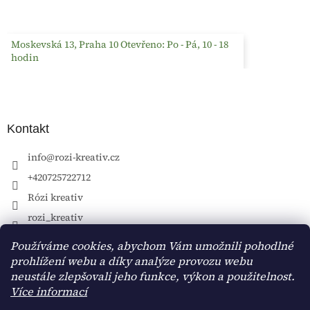
Moskevská 13, Praha 10 Otevřeno: Po - Pá, 10 - 18
hodin
Kontakt
info
@
rozi-kreativ.cz
+420725722712
Rózi kreativ
rozi_kreativ
Používáme cookies, abychom Vám umožnili pohodlné
prohlížení webu a díky analýze provozu webu
neustále zlepšovali jeho funkce, výkon a použitelnost.
Více informací