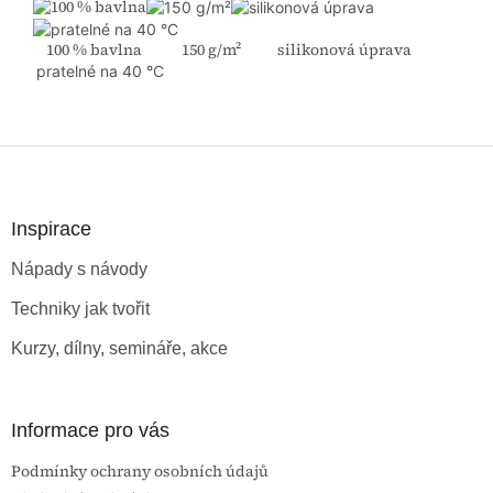
100 % bavlna 150 g/m² silikonová úprava
pratelné na 40 °C
Z
á
p
a
Inspirace
t
Nápady s návody
í
Techniky jak tvořit
Kurzy, dílny, semináře, akce
Informace pro vás
Podmínky ochrany osobních údajů