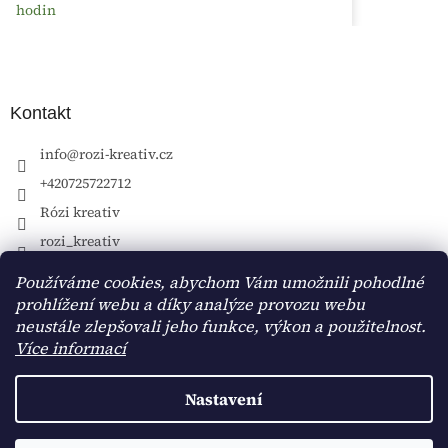
hodin
Kontakt
info
@
rozi-kreativ.cz
+420725722712
Rózi kreativ
rozi_kreativ
Používáme cookies, abychom Vám umožnili pohodlné
prohlížení webu a díky analýze provozu webu
neustále zlepšovali jeho funkce, výkon a použitelnost.
Více informací
Nastavení
Vytvořil Shoptet