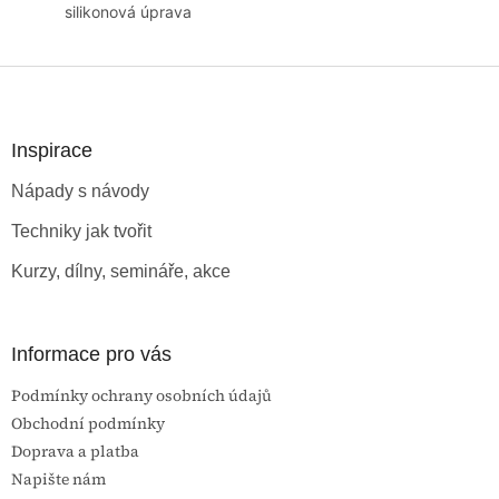
silikonová úprava
Z
á
p
a
Inspirace
t
Nápady s návody
í
Techniky jak tvořit
Kurzy, dílny, semináře, akce
Informace pro vás
Podmínky ochrany osobních údajů
Obchodní podmínky
Doprava a platba
Napište nám