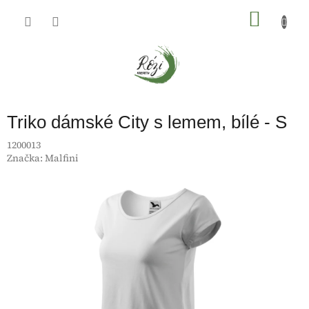
Přejít
na
NÁKU
obsah
KOŠÍK
Triko dámské City s lemem, bílé - S
1200013
Značka:
Malfini