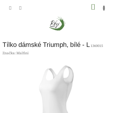
Přejít
na
NÁKU
obsah
KOŠÍK
Tílko dámské Triumph, bílé - L
1360015
Značka:
Malfini