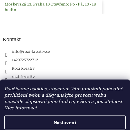
Moskevská 13, Praha 10 Otevřeno: Po - Pá, 10 - 18
hodin
Kontakt
info
@
rozi-kreativ.cz
+420725722712
Rózi kreativ
rozi_kreativ
Používáme cookies, abychom Vám umožnili pohodlné
prohlížení webu a díky analýze provozu webu
neustále zlepšovali jeho funkce, výkon a použitelnost.
Více informací
Nastavení
Vytvořil Shoptet