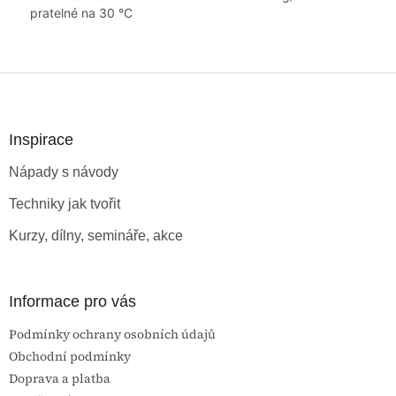
pratelné na 30 °C
Z
á
p
a
Inspirace
t
Nápady s návody
í
Techniky jak tvořit
Kurzy, dílny, semináře, akce
Informace pro vás
Podmínky ochrany osobních údajů
Obchodní podmínky
Doprava a platba