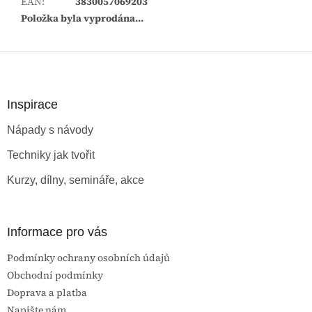
EAN
:
3830057069203
Položka byla vyprodána…
Z
á
p
a
Inspirace
t
Nápady s návody
í
Techniky jak tvořit
Kurzy, dílny, semináře, akce
Informace pro vás
Podmínky ochrany osobních údajů
Obchodní podmínky
Doprava a platba
Napište nám