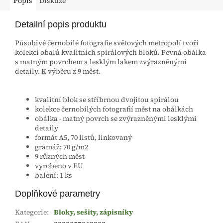
Popis
Diskuze
Detailní popis produktu
Působivé černobílé fotografie světových metropolí tvoří
kolekci obalů kvalitních spirálových bloků. Pevná obálka
s matným povrchem a lesklým lakem zvýrazněnými
detaily. K výběru z 9 měst.
kvalitní blok se stříbrnou dvojitou spirálou
kolekce černobílých fotografií měst na obálkách
obálka - matný povrch se zvýrazněnými lesklými
detaily
formát A5, 70 listů, linkovaný
gramáž: 70 g/m2
9 různých měst
vyrobeno v EU
balení: 1 ks
Doplňkové parametry
Kategorie
:
Bloky, sešity, zápisníky