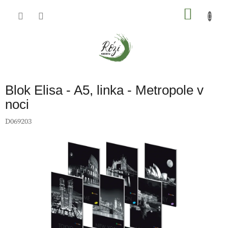
Přejít
na
NÁKU
obsah
KOŠÍK
Blok Elisa - A5, linka - Metropole v
noci
D069203