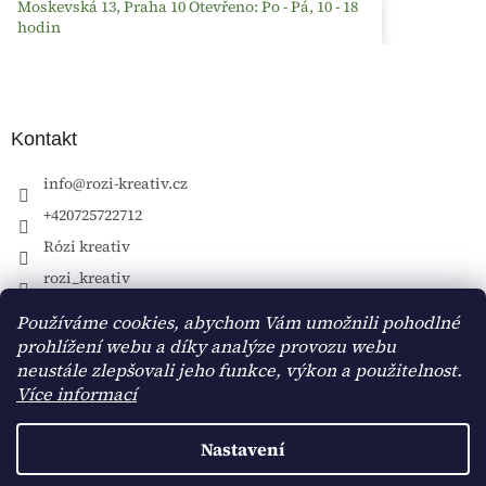
Moskevská 13, Praha 10 Otevřeno: Po - Pá, 10 - 18
hodin
Kontakt
info
@
rozi-kreativ.cz
+420725722712
Rózi kreativ
rozi_kreativ
Používáme cookies, abychom Vám umožnili pohodlné
prohlížení webu a díky analýze provozu webu
neustále zlepšovali jeho funkce, výkon a použitelnost.
Více informací
Nastavení
Vytvořil Shoptet