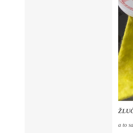
ŽLU
a to s