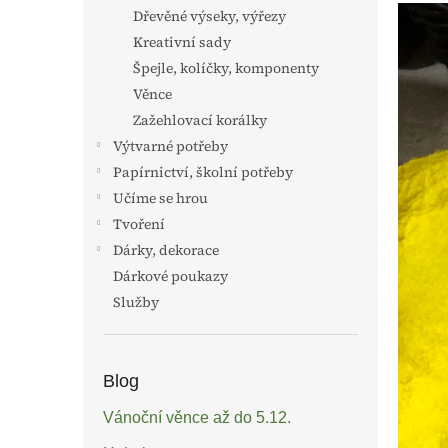
n
Dřevěné výseky, výřezy
e
Kreativní sady
l
Špejle, kolíčky, komponenty
Věnce
Zažehlovací korálky
Výtvarné potřeby
Papírnictví, školní potřeby
Učíme se hrou
Tvoření
Dárky, dekorace
Dárkové poukazy
Služby
Blog
Vánoční věnce až do 5.12.