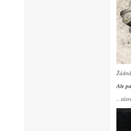
Žádná
Ale pa
.. záz