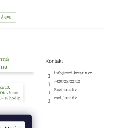
LÁNEK
nná
Kontakt
jna
info
@
rozi-kreativ.cz
+420725722712
á 13,
Rózi kreativ
 Otevřeno:
rozi_kreativ
0 - 18 hodin