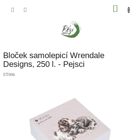
Přejít
na
NÁKU
obsah
KOŠÍK
Bloček samolepicí Wrendale
Designs, 250 l. - Pejsci
ST006