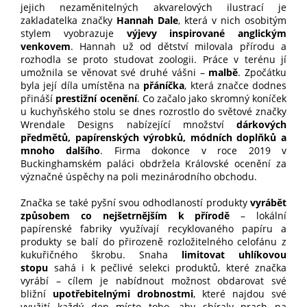
jejich nezaměnitelných akvarelových ilustrací je
zakladatelka značky
Hannah Dale
, která v nich osobitým
stylem vyobrazuje
výjevy inspirované anglickým
venkovem
. Hannah už od dětství milovala přírodu a
rozhodla se proto studovat zoologii. Práce v terénu jí
umožnila se věnovat své druhé vášni –
malbě
. Zpočátku
byla její díla umístěna na
přáníčka
, která značce dodnes
přináší
prestižní ocenění
. Co začalo jako skromný koníček
u kuchyňského stolu se dnes rozrostlo do světové značky
Wrendale Designs nabízející množství
dárkových
předmětů, papírenských výrobků, módních doplňků a
mnoho dalšího
. Firma dokonce v roce 2019 v
Buckinghamském paláci obdržela Královské ocenění za
význačné úspěchy na poli mezinárodního obchodu.
Značka se také pyšní svou odhodlaností produkty
vyrábět
způsobem co nejšetrnějším k přírodě
– lokální
papírenské fabriky využívají recyklovaného papíru a
produkty se balí do přirozeně rozložitelného celofánu z
kukuřičného škrobu. Snaha
limitovat uhlíkovou
stopu
sahá i k pečlivé selekci produktů, které značka
vyrábí – cílem je nabídnout možnost obdarovat své
bližní
upotřebitelnými drobnostmi
, které najdou své
využití každý den místo toho, aby sbíraly prach na