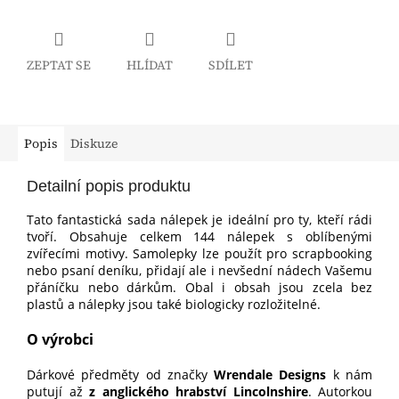
ZEPTAT SE
HLÍDAT
SDÍLET
Popis
Diskuze
Detailní popis produktu
Tato fantastická sada nálepek je ideální pro ty, kteří rádi
tvoří. Obsahuje celkem 144 nálepek s oblíbenými
zvířecími motivy. Samolepky lze použít pro scrapbooking
nebo psaní deníku, přidají ale i nevšední nádech Vašemu
přáníčku nebo dárkům. Obal i obsah jsou zcela bez
plastů a nálepky jsou také biologicky rozložitelné.
O výrobci
Dárkové předměty od značky
Wrendale Designs
k nám
putují až
z anglického hrabství
Lincolnshire
. Autorkou