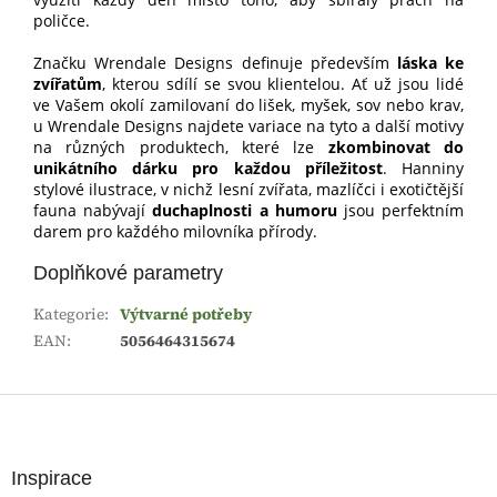
poličce.
Značku Wrendale Designs definuje především
láska ke
zvířatům
, kterou sdílí se svou klientelou. Ať už jsou lidé
ve Vašem okolí zamilovaní do lišek, myšek, sov nebo krav,
u Wrendale Designs najdete variace na tyto a další motivy
na různých produktech, které lze
zkombinovat do
unikátního dárku pro každou příležitost
. Hanniny
stylové ilustrace, v nichž lesní zvířata, mazlíčci i exotičtější
fauna nabývají
duchaplnosti a humoru
jsou perfektním
darem pro každého milovníka přírody.
Doplňkové parametry
Kategorie
:
Výtvarné potřeby
EAN
:
5056464315674
Z
á
p
a
Inspirace