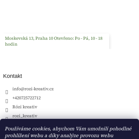
Moskevská 13, Praha 10 Otevřeno: Po - Pá, 10 - 18
hodin
Kontakt
info
@
rozi-kreativ.cz
+420725722712
Rózi kreativ
rozi_kreativ
Používáme cookies, abychom Vám umožnili pohodlné
prohlížení webu a díky analýze provozu webu