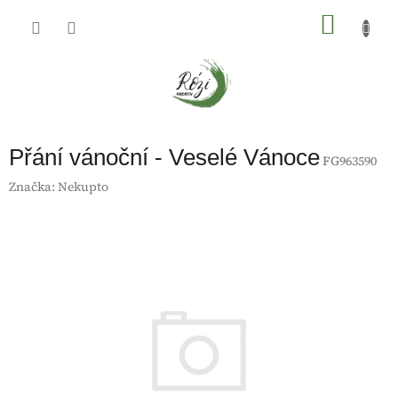
Přejít
na
NÁKU
obsah
KOŠÍK
Přání vánoční - Veselé Vánoce
FG963590
Značka:
Nekupto