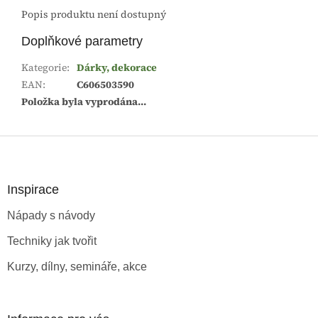
Popis produktu není dostupný
Doplňkové parametry
Kategorie
:
Dárky, dekorace
EAN
:
C606503590
Položka byla vyprodána…
Z
á
p
a
Inspirace
t
Nápady s návody
í
Techniky jak tvořit
Kurzy, dílny, semináře, akce