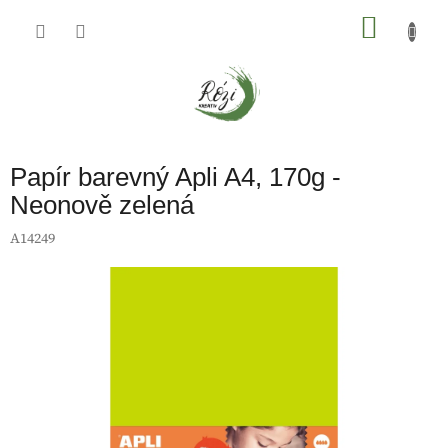
Přejít
na
NÁKU
obsah
KOŠÍK
Papír barevný Apli A4, 170g -
Neonově zelená
A14249