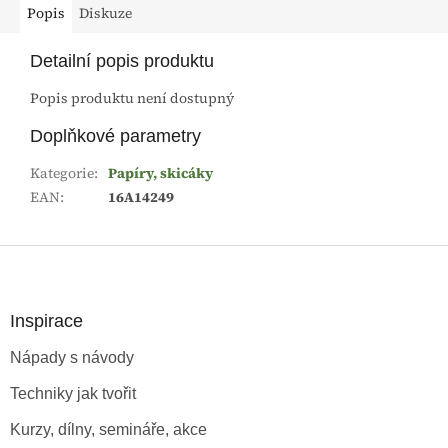
Popis
Diskuze
Detailní popis produktu
Popis produktu není dostupný
Doplňkové parametry
Kategorie
:
Papíry, skicáky
EAN
:
16A14249
Z
á
p
a
Inspirace
t
Nápady s návody
í
Techniky jak tvořit
Kurzy, dílny, semináře, akce