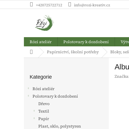
Přejít
+420725722712
info@rozi-kreativ.cz
na
obsah
Rózi ateliér
Polotovary k dozdobení
Výtv
Domů
Papírnictví, školní potřeby
Bloky, seš
P
Albu
o
Přeskočit
s
Značka
kategorie
Kategorie
t
r
Rózi ateliér
a
Polotovary k dozdobení
n
Dřevo
n
í
Textil
p
Papír
a
Plast, sklo, polystyren