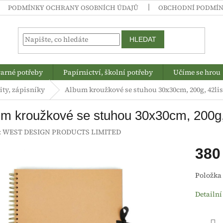
PODMÍNKY OCHRANY OSOBNÍCH ÚDAJŮ
OBCHODNÍ PODMÍ
HLEDAT
arné potřeby
Papírnictví, školní potřeby
Učíme se hrou
ity, zápisníky
Album kroužkové se stuhou 30x30cm, 200g, 42list
m kroužkové se stuhou 30x30cm, 200g, 4
:
WEST DESIGN PRODUCTS LIMITED
380
Měrná
Položka
cena:
Detailní