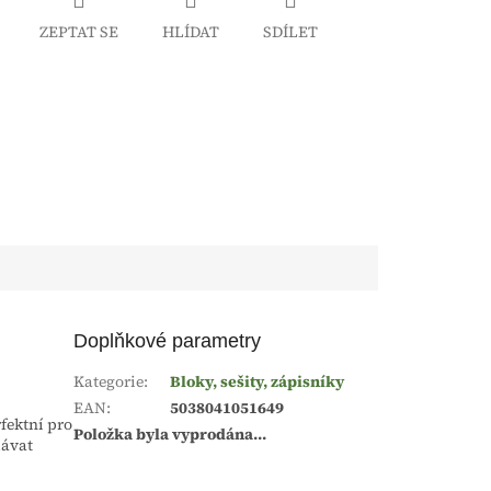
ZEPTAT SE
HLÍDAT
SDÍLET
Doplňkové parametry
Kategorie
:
Bloky, sešity, zápisníky
EAN
:
5038041051649
fektní pro
Položka byla vyprodána…
dávat