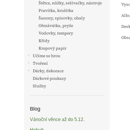
Štětce, nůžky, sešívačky, nástroje
Vyso
Pravítka, kružítka
Albu
Šanony, spisovky, obaly
Ořezávátka, pryže
Desk
Vodovky, tempery
Obsa
Křídy
Krepový papír
Učíme se hrou
Tvoření
Dárky, dekorace
Dárkové poukazy
Služby
Blog
Vánoční věnce až do 5.12.
Hohub