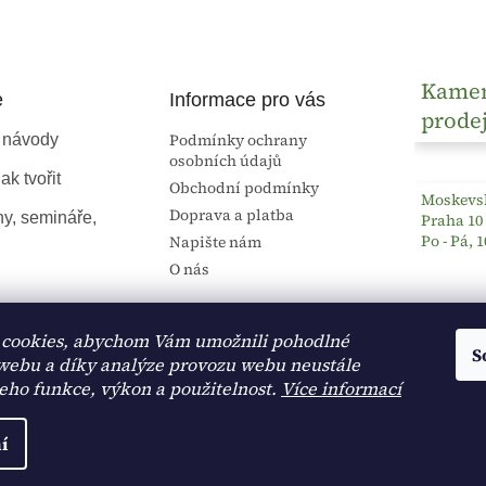
Kame
e
Informace pro vás
prode
Podmínky ochrany
 návody
osobních údajů
ak tvořit
Obchodní podmínky
Moskevsk
Doprava a platba
ny, semináře,
Praha 10
Po - Pá, 1
Napište nám
O nás
cookies, abychom Vám umožnili pohodlné
S
 webu a díky analýze provozu webu neustále
jeho funkce, výkon a použitelnost.
Více informací
í
na.