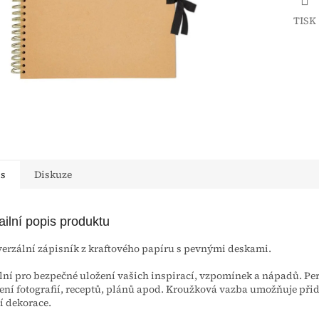
TISK
is
Diskuze
ailní popis produktu
erzální zápisník z kraftového papíru s pevnými deskami.
lní pro bezpečné uložení vašich inspirací, vzpomínek a nápadů. Per
ení fotografií, receptů, plánů apod. Kroužková vazba umožňuje při
í dekorace.