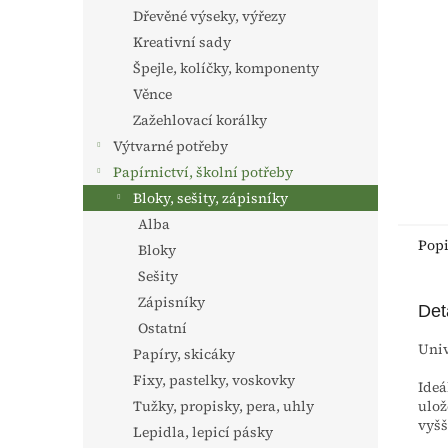
n
Dřevěné výseky, výřezy
e
Kreativní sady
l
Špejle, kolíčky, komponenty
Věnce
Zažehlovací korálky
Výtvarné potřeby
Papírnictví, školní potřeby
Bloky, sešity, zápisníky
Alba
Pop
Bloky
Sešity
Zápisníky
Det
Ostatní
Univ
Papíry, skicáky
Fixy, pastelky, voskovky
Ideá
ulož
Tužky, propisky, pera, uhly
vyšš
Lepidla, lepicí pásky