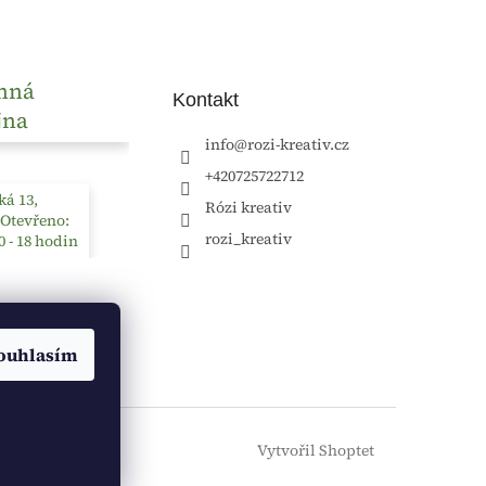
nná
Kontakt
jna
info
@
rozi-kreativ.cz
+420725722712
á 13,
Rózi kreativ
 Otevřeno:
rozi_kreativ
0 - 18 hodin
ouhlasím
Vytvořil Shoptet