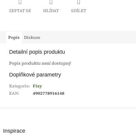
ZEPTAT SE
HLÍDAT
SDÍLET
Popis
Diskuze
Detailní popis produktu
Popis produktu není dostupný
Doplňkové parametry
Kategorie
:
Fixy
EAN
:
4902778916148
Z
á
p
a
Inspirace