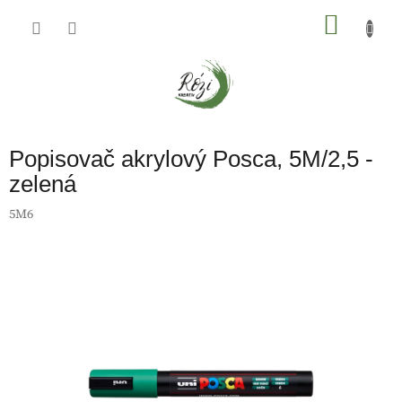
Přejít
na
NÁKU
obsah
KOŠÍK
Popisovač akrylový Posca, 5M/2,5 -
zelená
5M6