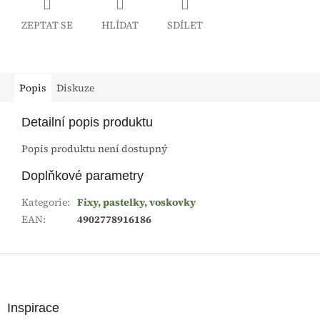
ZEPTAT SE
HLÍDAT
SDÍLET
Popis
Diskuze
Detailní popis produktu
Popis produktu není dostupný
Doplňkové parametry
Kategorie
:
Fixy, pastelky, voskovky
EAN
:
4902778916186
Z
á
p
a
Inspirace