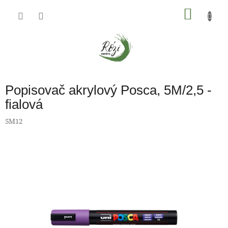
Přejít
na
NÁKU
obsah
KOŠÍK
Popisovač akrylový Posca, 5M/2,5 -
fialová
5M12