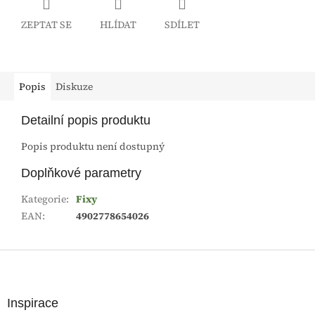
ZEPTAT SE
HLÍDAT
SDÍLET
Popis
Diskuze
Detailní popis produktu
Popis produktu není dostupný
Doplňkové parametry
Kategorie
:
Fixy
EAN
:
4902778654026
Z
á
p
a
Inspirace