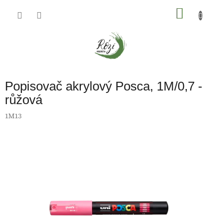
Přejít
na
NÁKU
obsah
KOŠÍK
Popisovač akrylový Posca, 1M/0,7 -
růžová
1M13